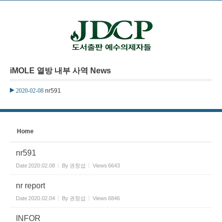
본문으로 바로가기
Sketchbook5, 스케치북5
iMOLE 열방 내부 사역 News
Sketchbook5, 스케치북5
2020-02-08
nr591
Home
nr591
Date
2020.02.08
By
권창섭
Views
6643
nr report
Date
2020.02.04
By
권창섭
Views
6846
INFOR