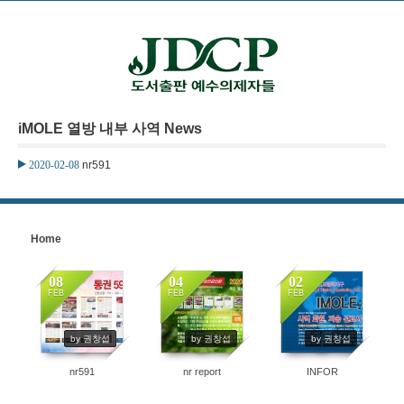
본문으로 바로가기
Sketchbook5, 스케치북5
iMOLE 열방 내부 사역 News
Sketchbook5, 스케치북5
2020-02-08
nr591
Home
08
04
02
FEB
FEB
FEB
6643
6846
6083
by 권창섭
by 권창섭
by 권창섭
nr591
nr report
INFOR