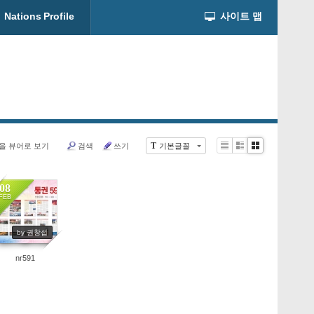
Nations Profile
사이트 맵
T
을 뷰어로 보기
검색
쓰기
기본글꼴
Li
Zi
G
st
n
al
e
le
08
r
FEB
y
6643
by 권창섭
nr591