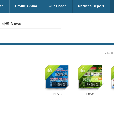
an
Profile China
Out Reach
Nations Report
 사역 News
게시물
02
04
FEB
FEB
6083
6846
by 권창섭
by 권창섭
INFOR
nr report