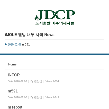
본문으로 바로가기
Sketchbook5, 스케치북5
iMOLE 열방 내부 사역 News
Sketchbook5, 스케치북5
2020-02-08
nr591
Home
INFOR
Date
2020.02.02
By
권창섭
Views
6084
nr591
Date
2020.02.08
By
권창섭
Views
6643
nr report