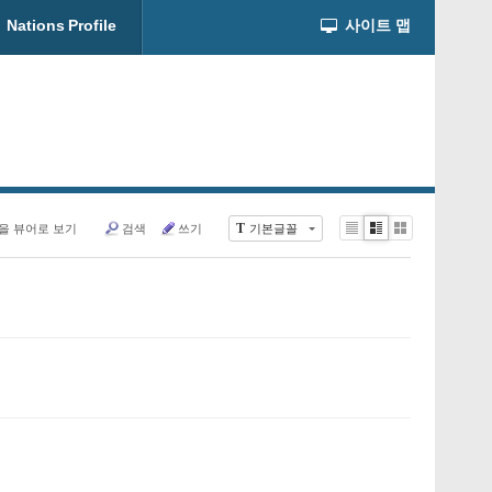
Nations Profile
사이트 맵
T
을 뷰어로 보기
검색
쓰기
기본글꼴
Li
Zi
G
st
n
al
e
le
r
y