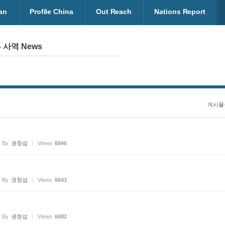
an
Profile China
Out Reach
Nations Report
 사역 News
게시물
By
권창섭
Views
6846
By
권창섭
Views
6643
By
권창섭
Views
6082