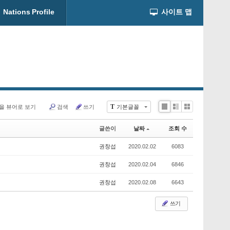
Nations Profile
사이트 맵
T
을 뷰어로 보기
검색
쓰기
기본글꼴
Li
Zi
G
st
n
al
글쓴이
날짜
조회 수
e
le
r
권창섭
2020.02.02
6083
y
권창섭
2020.02.04
6846
권창섭
2020.02.08
6643
쓰기