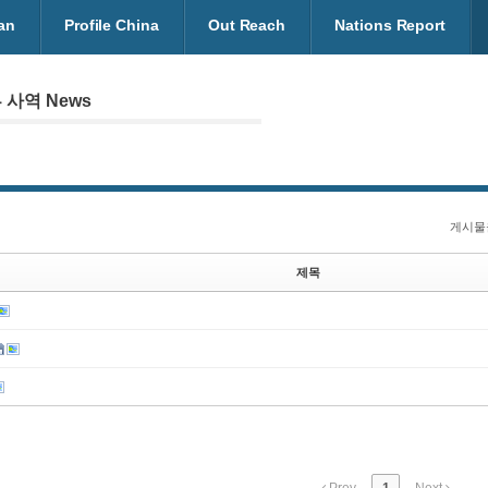
an
Profile China
Out Reach
Nations Report
 사역 News
게시물
제목