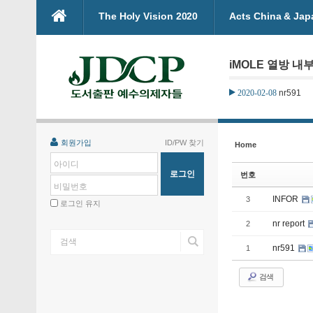
본문으로 바로가기
The Holy Vision 2020
Acts China & Jap
Sketchbook5, 스케치북5
Sketchbook5, 스케치북5
iMOLE 열방 내부
2020-02-08
nr591
Sketchbook5, 스케치북5
Sketchbook5, 스케치북5
회원가입
ID/PW 찾기
Home
아이디
번호
비밀번호
INFOR
3
로그인 유지
nr report
2
nr591
1
검색