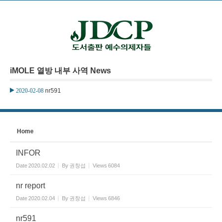
본문으로 바로가기
Sketchbook5, 스케치북5
iMOLE 열방 내부 사역 News
Sketchbook5, 스케치북5
2020-02-08
nr591
Home
INFOR
Date
2020.02.02
By
권창섭
Views
6084
nr report
Date
2020.02.04
By
권창섭
Views
6846
nr591